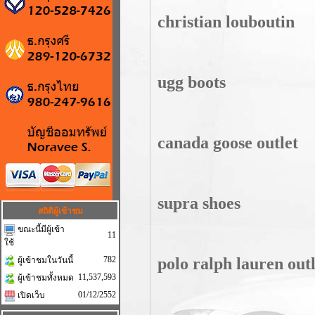
christian louboutin
ugg boots
canada goose outlet
supra shoes
สถิติผู้เข้าชม
ขณะนี้มีผู้เข้า
11
ใช้
782
polo ralph lauren outl
ผู้เข้าชมในวันนี้
11,537,593
ผู้เข้าชมทั้งหมด
01/12/2552
เปิดเว็บ