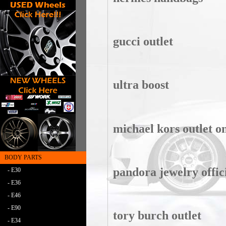
gucci outlet
ultra boost
michael kors outlet o
BODY PARTS
pandora jewelry offici
- E30
- E36
- E46
- E90
tory burch outlet
- E34