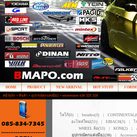
HOME
PRODUCT
NEW ARRIVAL
HOT STUFF
J ORD
หน้าแรก
>
สินค้า
>
อุปกรณ์ตกแต่งมือ2
> eisenmann e36 325 328
โลโก้(0)
brembo(3)
CONTINENTAL(
|
|
อะไหล่ใหม่(51)
EIBACH(3)
ไ
|
|
WHEEL ล้อ(53)
KONI(2)
|
|
อุปกรณ์ตกแต่งมือ2(38)
Accressor
|