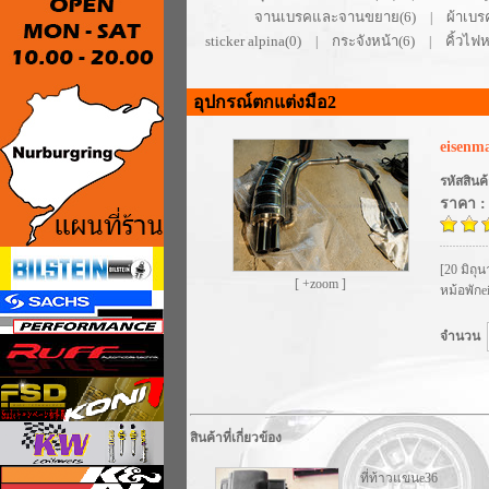
จานเบรคและจานขยาย(6)
ผ้าเบร
|
sticker alpina(0)
กระจังหน้า(6)
คิ้วไฟห
|
|
อุปกรณ์ตกแต่งมือ2
eisenm
รหัสสินค
ราคา :
[20 มิถุ
[ +zoom ]
หม้อพักe
จำนวน
สินค้าที่เกี่ยวข้อง
ที่ท้าวแขนe36