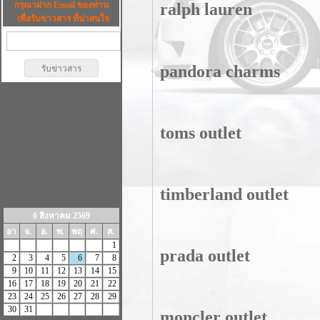
กรุณาฝาก Email ของท่าน
ralph lauren
เพื่อรับข่าวสาร ที่น่าสนใจ
pandora charms
toms outlet
timberland outlet
6 สิงหาคม 2569
อา
จ.
อ.
พ.
พฤ
ศ.
ส.
1
prada outlet
2
3
4
5
6
7
8
9
10
11
12
13
14
15
16
17
18
19
20
21
22
23
24
25
26
27
28
29
30
31
moncler outlet