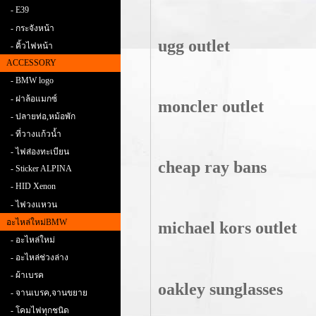
- E39
- กระจังหน้า
ugg outlet
- คิ้วไฟหน้า
ACCESSORY
- BMW logo
- ฝาล้อแมกซ์
moncler outlet
- ปลายท่อ,หม้อพัก
- ที่วางแก้วน้ำ
- ไฟส่องทะเบียน
cheap ray bans
- Sticker ALPINA
- HID Xenon
- ไฟวงแหวน
อะไหล่ใหม่BMW
michael kors outlet
- อะไหล่ใหม่
- อะไหล่ช่วงล่าง
- ผ้าเบรค
oakley sunglasses
- จานเบรค,จานขยาย
- โคมไฟทุกชนิด